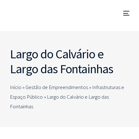
Gestão de Empreendimentos
Largo do Calvário e
Coordenação e Fiscalização de Obra
Largo das Fontainhas
Technical Due Diligence
Início »
Gestão de Empreendimentos
»
Infrastruturas e
Estudos e Projetos
Espaço Público
»
Largo do Calvário e Largo das
Fontainhas
Consultorias Especializadas
PT