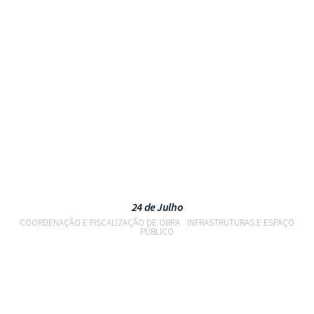
VER PROJETO
24 de Julho
COORDENAÇÃO E FISCALIZAÇÃO DE OBRA
INFRASTRUTURAS E ESPAÇO
PÚBLICO