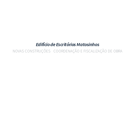
Edifício de Escritórios Matosinhos
NOVAS CONSTRUÇÕES
COORDENAÇÃO E FISCALIZAÇÃO DE OBRA
VER PROJETO