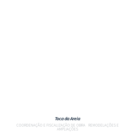
VER PROJETO
Toca da Areia
COORDENAÇÃO E FISCALIZAÇÃO DE OBRA
REMODELAÇÕES E
AMPLIAÇÕES