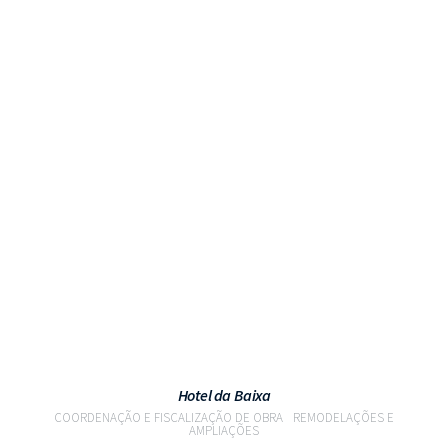
VER PROJETO
Hotel da Baixa
COORDENAÇÃO E FISCALIZAÇÃO DE OBRA
REMODELAÇÕES E
AMPLIAÇÕES