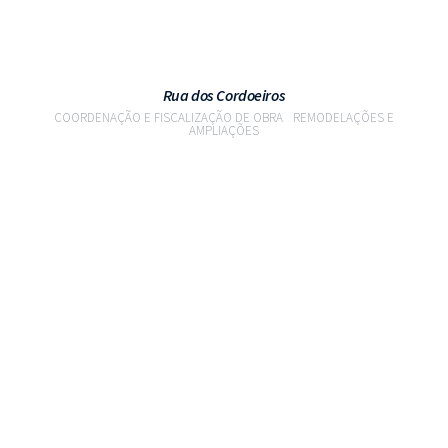
Rua dos Cordoeiros
COORDENAÇÃO E FISCALIZAÇÃO DE OBRA
REMODELAÇÕES E
AMPLIAÇÕES
VER PROJETO