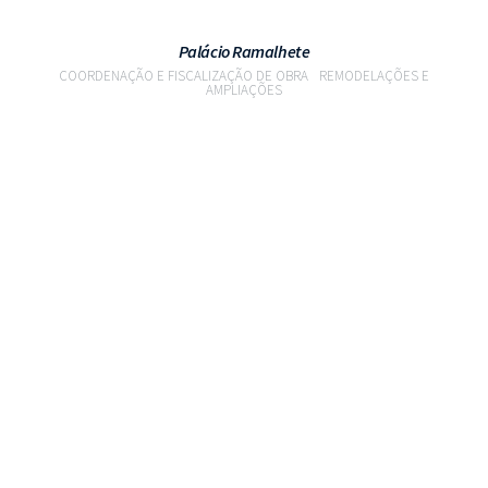
Palácio Ramalhete
COORDENAÇÃO E FISCALIZAÇÃO DE OBRA
REMODELAÇÕES E
AMPLIAÇÕES
VER PROJETO