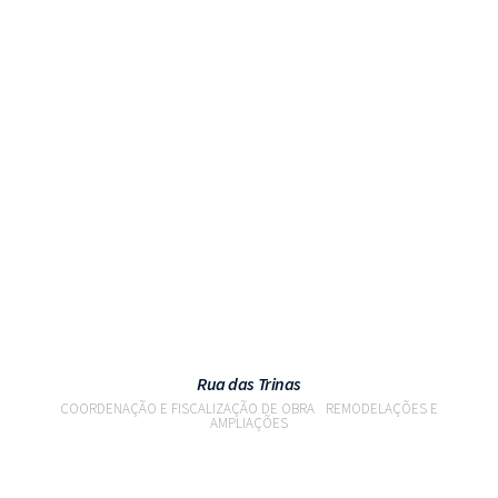
VER PROJETO
Rua das Trinas
COORDENAÇÃO E FISCALIZAÇÃO DE OBRA
REMODELAÇÕES E
AMPLIAÇÕES