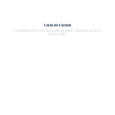
Costa do Castelo
COORDENAÇÃO E FISCALIZAÇÃO DE OBRA
REMODELAÇÕES E
AMPLIAÇÕES
VER PROJETO