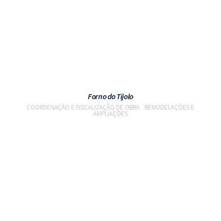
Forno do Tijolo
COORDENAÇÃO E FISCALIZAÇÃO DE OBRA
REMODELAÇÕES E
AMPLIAÇÕES