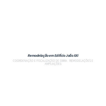
VER PROJETO
Remodelação em Edifício João XXI
COORDENAÇÃO E FISCALIZAÇÃO DE OBRA
REMODELAÇÕES E
AMPLIAÇÕES