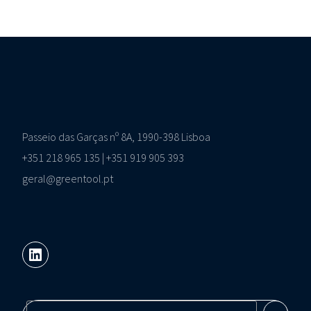
Passeio das Garças nº 8A, 1990-398 Lisboa
+351 218 965 135 | +351 919 905 393
geral@greentool.pt