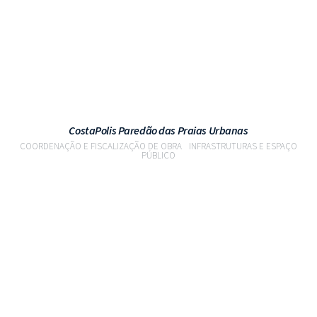
CostaPolis Paredão das Praias Urbanas
COORDENAÇÃO E FISCALIZAÇÃO DE OBRA
INFRASTRUTURAS E ESPAÇO
PÚBLICO