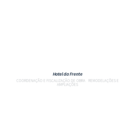
VER PROJETO
Hotel da Frente
COORDENAÇÃO E FISCALIZAÇÃO DE OBRA
REMODELAÇÕES E
AMPLIAÇÕES