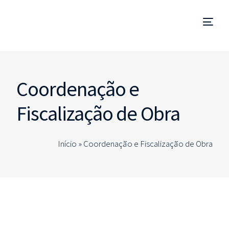
Gestão de Empreendimentos
Coordenação e
Coordenação e Fiscalização de Obra
Fiscalização de Obra
Technical Due Diligence
Início »
Coordenação e Fiscalização de Obra
Estudos e Projetos
Consultorias Especializadas
PT