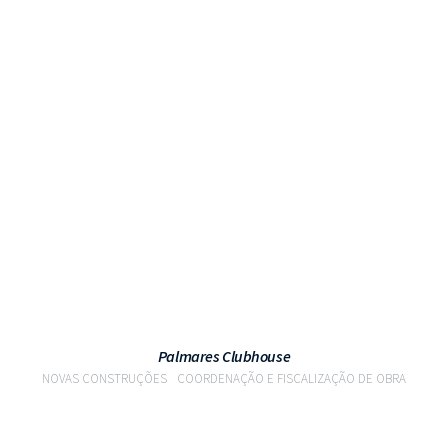
VER PROJETO
Palmares Clubhouse
NOVAS CONSTRUÇÕES
COORDENAÇÃO E FISCALIZAÇÃO DE OBRA