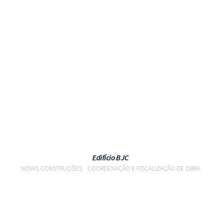
VER PROJETO
Edifício BJC
NOVAS CONSTRUÇÕES
COORDENAÇÃO E FISCALIZAÇÃO DE OBRA