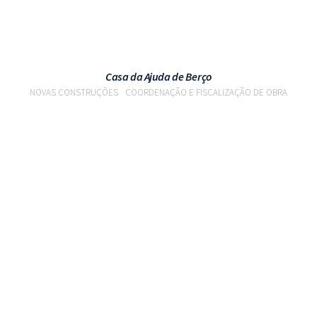
Casa da Ajuda de Berço
NOVAS CONSTRUÇÕES
COORDENAÇÃO E FISCALIZAÇÃO DE OBRA
VER PROJETO