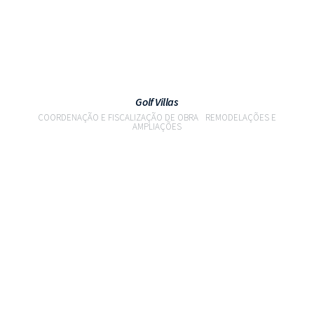
Golf Villas
COORDENAÇÃO E FISCALIZAÇÃO DE OBRA
REMODELAÇÕES E
AMPLIAÇÕES
VER PROJETO