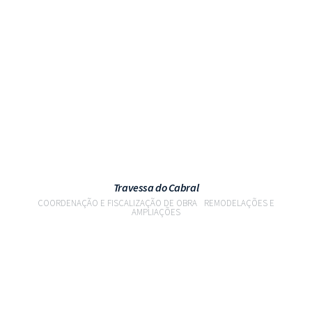
VER PROJETO
Travessa do Cabral
COORDENAÇÃO E FISCALIZAÇÃO DE OBRA
REMODELAÇÕES E
AMPLIAÇÕES