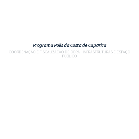
Programa Polis da Costa de Caparica
COORDENAÇÃO E FISCALIZAÇÃO DE OBRA
INFRASTRUTURAS E ESPAÇO
PÚBLICO
VER PROJETO