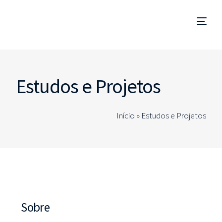
Gestão de Empreendimentos
Estudos e Projetos
Coordenação e Fiscalização de Obra
Início »
Estudos e Projetos
Technical Due Diligence
Estudos e Projetos
Consultorias Especializadas
PT
Sobre