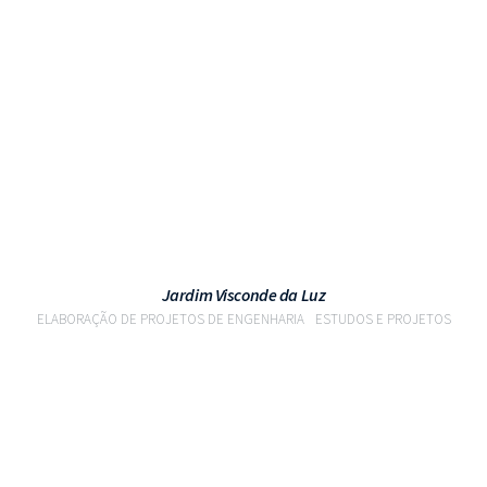
VER PROJETO
Jardim Visconde da Luz
ELABORAÇÃO DE PROJETOS DE ENGENHARIA
ESTUDOS E PROJETOS