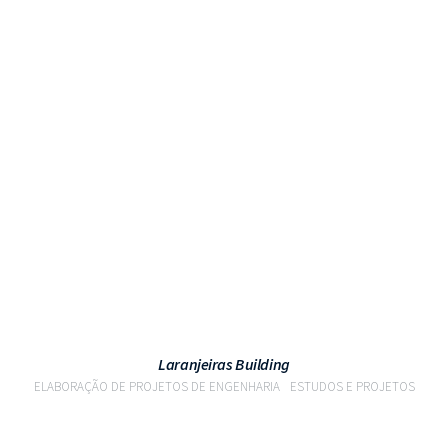
VER PROJETO
Laranjeiras Building
ELABORAÇÃO DE PROJETOS DE ENGENHARIA
ESTUDOS E PROJETOS