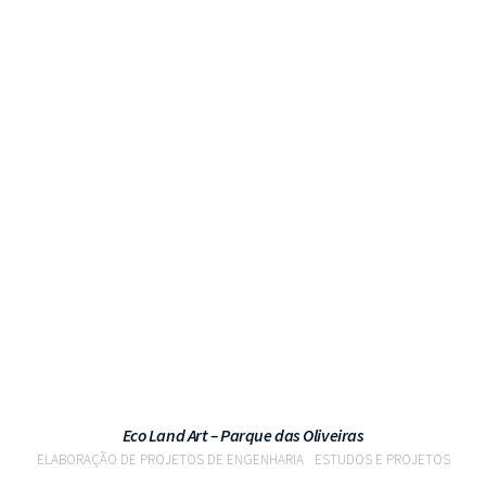
VER PROJETO
Eco Land Art – Parque das Oliveiras
ELABORAÇÃO DE PROJETOS DE ENGENHARIA
ESTUDOS E PROJETOS