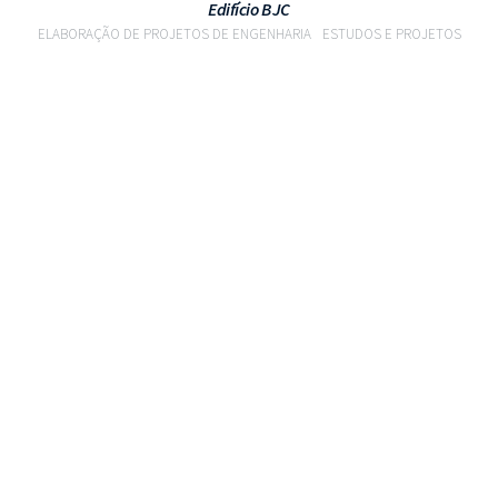
Edifício BJC
ELABORAÇÃO DE PROJETOS DE ENGENHARIA
ESTUDOS E PROJETOS
VER PROJETO