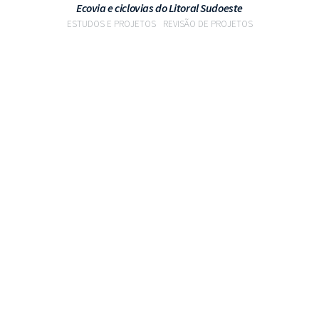
Ecovia e ciclovias do Litoral Sudoeste
ESTUDOS E PROJETOS
REVISÃO DE PROJETOS
VER PROJETO
Contactos