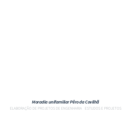
VER PROJETO
Moradia unifamiliar Pêro da Covilhã
ELABORAÇÃO DE PROJETOS DE ENGENHARIA
ESTUDOS E PROJETOS