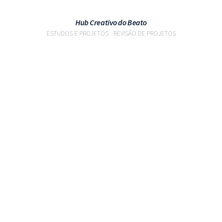
Hub Creativo do Beato
ESTUDOS E PROJETOS
REVISÃO DE PROJETOS
VER PROJETO