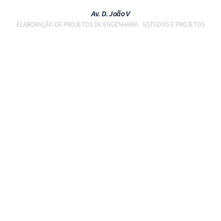
Av. D. João V
ELABORAÇÃO DE PROJETOS DE ENGENHARIA
ESTUDOS E PROJETOS
VER PROJETO