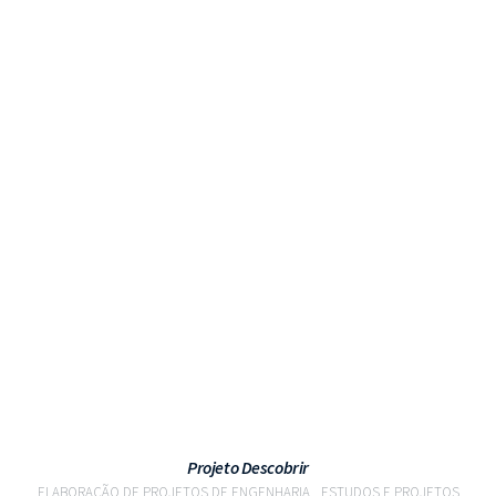
VER PROJETO
Projeto Descobrir
ELABORAÇÃO DE PROJETOS DE ENGENHARIA
ESTUDOS E PROJETOS