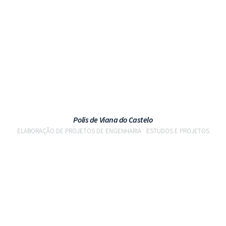
VER PROJETO
Polis de Viana do Castelo
ELABORAÇÃO DE PROJETOS DE ENGENHARIA
ESTUDOS E PROJETOS