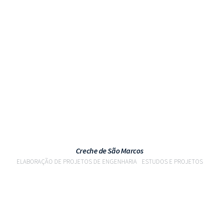
VER PROJETO
Creche de São Marcos
ELABORAÇÃO DE PROJETOS DE ENGENHARIA
ESTUDOS E PROJETOS