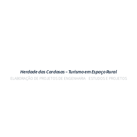
VER PROJETO
Herdade das Cardosas – Turismo em Espaço Rural
ELABORAÇÃO DE PROJETOS DE ENGENHARIA
ESTUDOS E PROJETOS