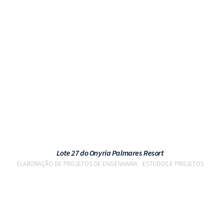
VER PROJETO
Lote 27 do Onyria Palmares Resort
ELABORAÇÃO DE PROJETOS DE ENGENHARIA
ESTUDOS E PROJETOS