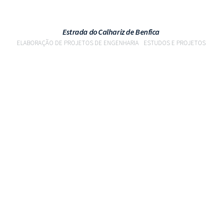
Estrada do Calhariz de Benfica
ELABORAÇÃO DE PROJETOS DE ENGENHARIA
ESTUDOS E PROJETOS
VER PROJETO