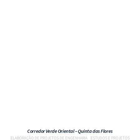
VER PROJETO
Corredor Verde Oriental – Quinta das Flores
ELABORAÇÃO DE PROJETOS DE ENGENHARIA
ESTUDOS E PROJETOS