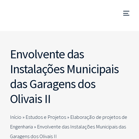
Gestão de Empreendimentos
Envolvente das
Coordenação e Fiscalização de Obra
Instalações Municipais
Technical Due Diligence
das Garagens dos
Estudos e Projetos
Olivais II
Consultorias Especializadas
Início »
Estudos e Projetos
»
Elaboração de projetos de
Engenharia
»
Envolvente das Instalações Municipais das
PT
Garagens dos Olivais II