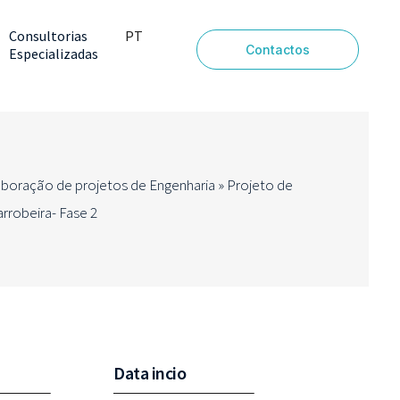
Consultorias
PT
Contactos
Especializadas
EN
aboração de projetos de Engenharia
»
Projeto de
arrobeira- Fase 2
Data incio