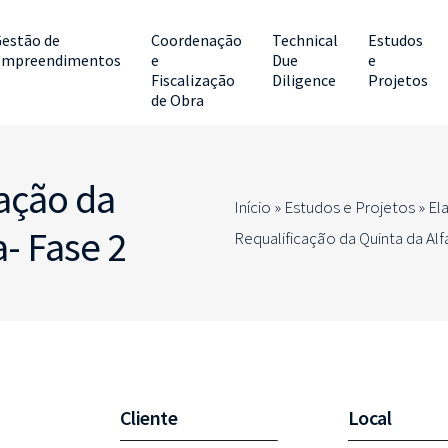
estão de
Coordenação
Technical
Estudos
Empreendimentos
e
Due
e
Fiscalização
Diligence
Projetos
de Obra
cação da
Início »
Estudos e Projetos
»
El
a- Fase 2
Requalificação da Quinta da Alf
Cliente
Local