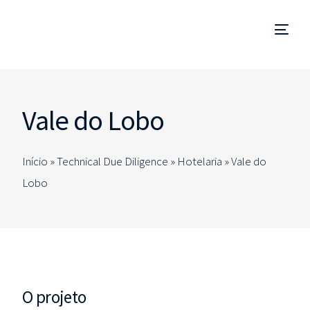
Gestão de Empreendimentos
Vale do Lobo
Coordenação e Fiscalização de Obra
Início »
Technical Due Diligence
»
Hotelaria
»
Vale do
Technical Due Diligence
Lobo
Estudos e Projetos
Consultorias Especializadas
PT
O projeto