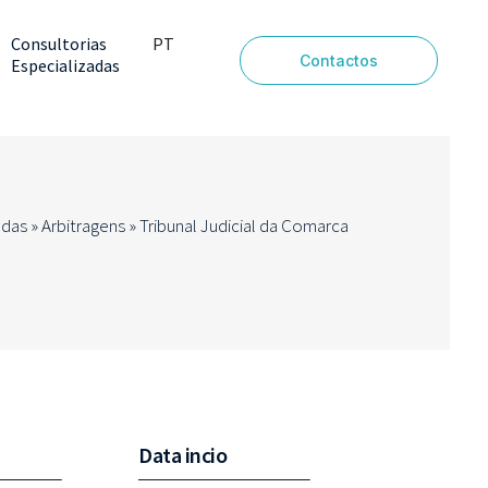
Consultorias
PT
Contactos
Especializadas
EN
adas
»
Arbitragens
»
Tribunal Judicial da Comarca
Data incio