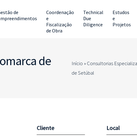
estão de
Coordenação
Technical
Estudos
Empreendimentos
e
Due
e
Fiscalização
Diligence
Projetos
de Obra
 Comarca de
Início »
Consultorias Especializ
de Setúbal
Cliente
Local