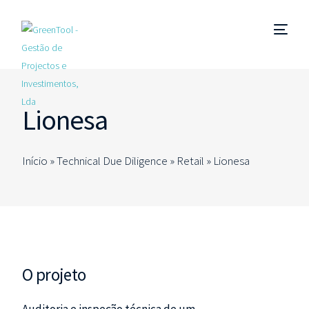
Gestão de Empreendimentos
Lionesa
Coordenação e Fiscalização de Obra
Início »
Technical Due Diligence
»
Retail
»
Lionesa
Technical Due Diligence
Estudos e Projetos
Consultorias Especializadas
O projeto
PT