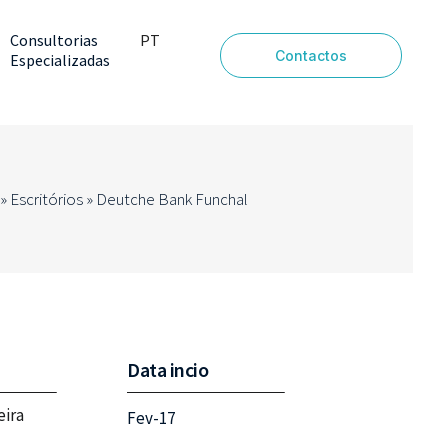
Consultorias
PT
Contactos
Especializadas
EN
»
Escritórios
»
Deutche Bank Funchal
Data incio
eira
Fev-17