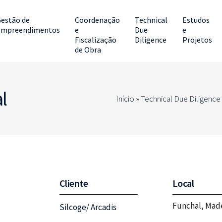
estão de
Coordenação
Technical
Estudos
Empreendimentos
e
Due
e
Fiscalização
Diligence
Projetos
de Obra
l
Início »
Technical Due Diligence
Cliente
Local
Funchal, Mad
Silcoge/ Arcadis