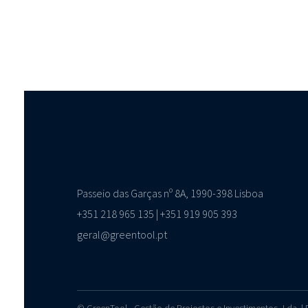
Passeio das Garças nº 8A, 1990-398 Lisboa
+351 218 965 135 | +351 919 905 393
geral@greentool.pt