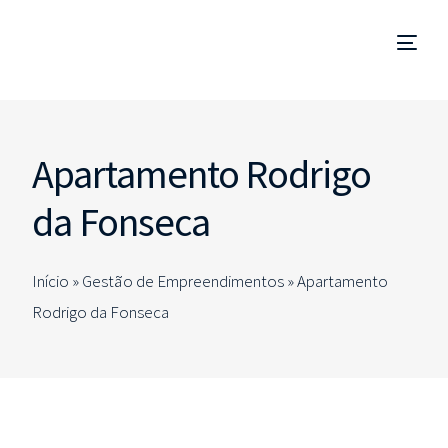
Gestão de Empreendimentos
Apartamento Rodrigo
Coordenação e Fiscalização de Obra
da Fonseca
Technical Due Diligence
Início »
Gestão de Empreendimentos
»
Apartamento
Estudos e Projetos
Rodrigo da Fonseca
Consultorias Especializadas
PT